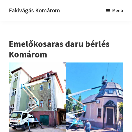
Skip
Ugrás
Fakivágás Komárom
Menü
to
az
Fakivagas
main
elsődleges
Komárom
content
oldalsávhoz
Emelőkosaras daru bérlés
Komárom