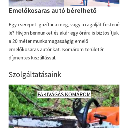
Emelőkosaras autó bérelhető
Egy cserepet igazítana meg, vagy a ragalját festené
le? Hívjon bennünket és akár egy órára is biztosítjuk
a 20 méter munkamagasságig emelő
emelőkosaras autónkat. Komárom területén
díjmentes kiszállással.
Szolgáltatásaink
FAKIVÁGÁS KOMÁROM