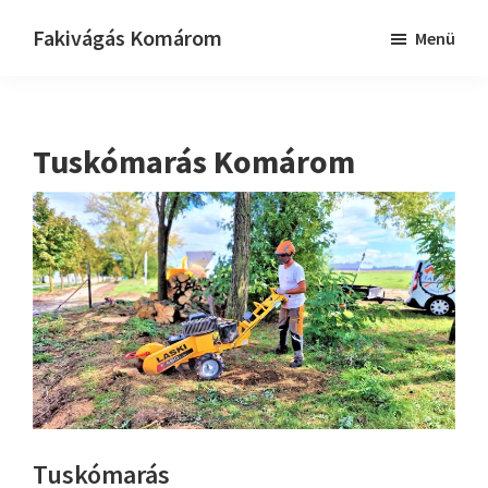
Skip
Ugrás
Fakivágás Komárom
Menü
to
az
Fakivagas
main
elsődleges
Komárom
content
oldalsávhoz
Tuskómarás Komárom
Tuskómarás